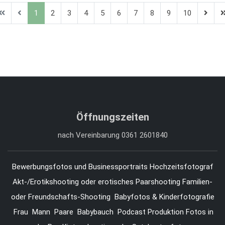
1
2
3
4
5
6
7
8
9
10
Öffnungszeiten
nach Vereinbarung 0361 2601840
Bewerbungsfotos und Businessportraits
Hochzeitsfotograf
Akt-/Erotikshooting oder erotisches Paarshooting
Familien-
oder Freundschafts-Shooting
Babyfotos & Kinderfotografie
Frau
Mann
Paare
Babybauch
Podcast Produktion
Fotos in