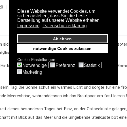
20
Zugriffe: 7650
 sich für eine unvergessliche Strandhochzeit in Binz Anfang Sep
dyllischen Kulisse.
Hintergrund für ihre schöne Zeremonie. Es war ein magischer Momen
iesem Tag. Die Sonne schuf ein warmes Licht und sorgte für eine f
de Meeresbrise, währenddessen ich das Brautpaar am fast leeren S
igkeit dieses besonderen Tages bei. Binz, an der Ostseeküste gelegen
haft mit Blick auf das Meer und die umgebende Steilküste bot eine 