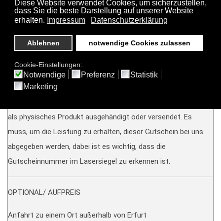
TERMIN VEREINBAREN?
Wenn Sie das Shooting jetzt online kaufen, erhalten Sie ein
Gutschein, die Einlösung muss innerhalb von 3 Jahren erfolgen.
Der Gutschein wird nach Zahlungseingang per Post versendet,
alternativ können Sie ihn auch im Studio abholen wenn Sie uns
darüber informieren.
Wichtig! Der Gutschein wird nicht als Digitalprodukt sondern
als physisches Produkt ausgehändigt oder versendet. Es
muss, um die Leistung zu erhalten, dieser Gutschein bei uns
abgegeben werden, dabei ist es wichtig, dass die
Gutscheinnummer im Lasersiegel zu erkennen ist.
OPTIONAL/ AUFPREIS
Anfahrt zu einem Ort außerhalb von Erfurt