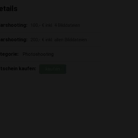
etails
arshooting:
100,- € inkl. 4 Bilddateien
arshooting:
200,- € inkl. allen Bilddateien
tegorie:
Photoshooting
tschein kaufen:
kaufen