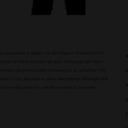
ebe zueinander in Bildern für die Ewigkeit festhalten? Ein
W
wohl für frisch verliebte als auch für langjährige Paare.
 warten, um gemeinsame Erinnerungen zu schaffen? Die
W
ische Fotos, die noch in vielen Jahrzehnten Glücksgefühle
W
uf eine völlig neue Art und Weise näher zu kommen.
G
F