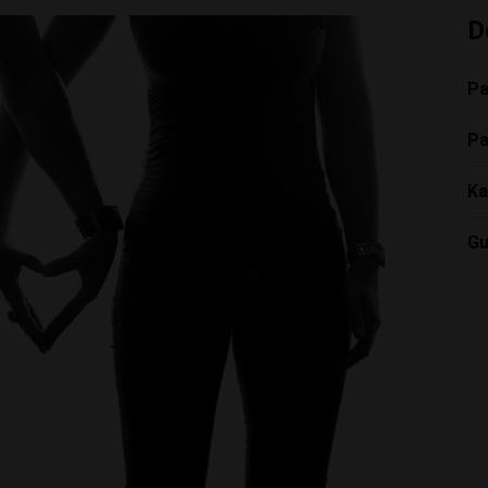
D
Pa
Pa
Ka
Gu