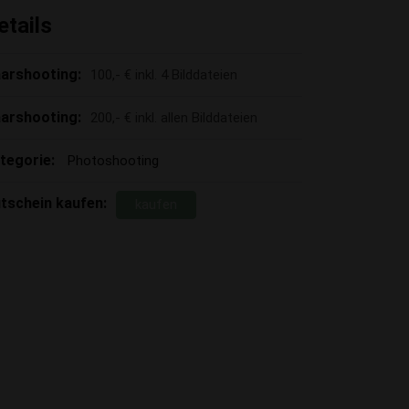
etails
arshooting:
100,- € inkl. 4 Bilddateien
arshooting:
200,- € inkl. allen Bilddateien
tegorie:
Photoshooting
tschein kaufen:
kaufen