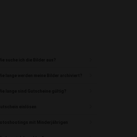
ie suche ich die Bilder aus?
ie lange werden meine Bilder archiviert?
ie lange sind Gutscheine gültig?
utschein einlösen
otoshootings mit Minderjährigen