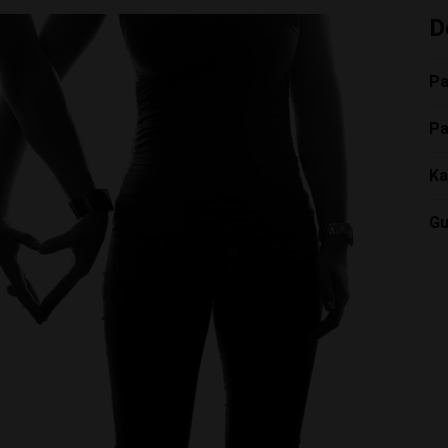
D
Pa
Pa
Ka
Gu