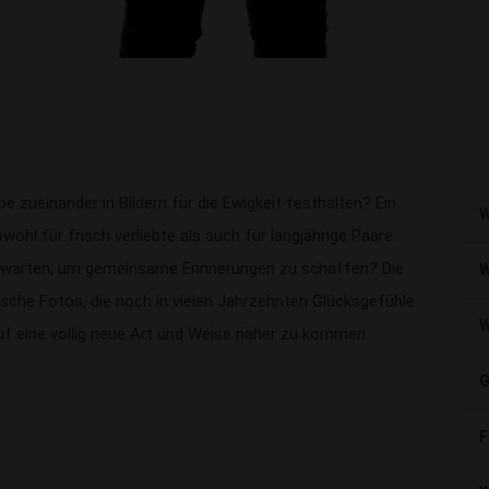
ebe zueinander in Bildern für die Ewigkeit festhalten? Ein
W
wohl für frisch verliebte als auch für langjährige Paare.
 warten, um gemeinsame Erinnerungen zu schaffen? Die
W
ische Fotos, die noch in vielen Jahrzehnten Glücksgefühle
W
uf eine völlig neue Art und Weise näher zu kommen.
G
F