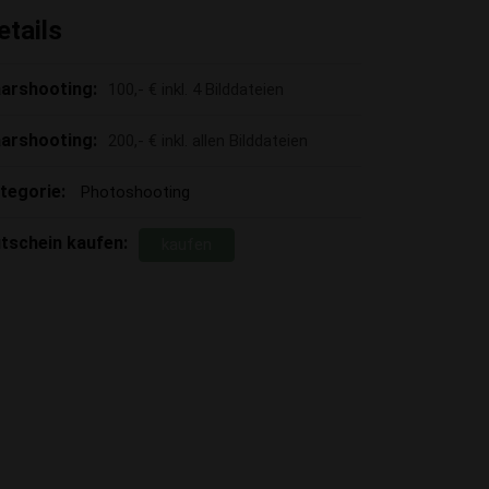
etails
arshooting:
100,- € inkl. 4 Bilddateien
arshooting:
200,- € inkl. allen Bilddateien
tegorie:
Photoshooting
tschein kaufen:
kaufen