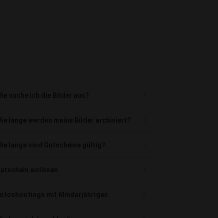
ie suche ich die Bilder aus?
ie lange werden meine Bilder archiviert?
ie lange sind Gutscheine gültig?
utschein einlösen
otoshootings mit Minderjährigen