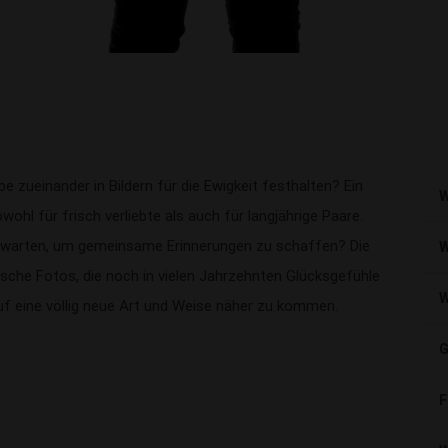
ebe zueinander in Bildern für die Ewigkeit festhalten? Ein
W
wohl für frisch verliebte als auch für langjährige Paare.
 warten, um gemeinsame Erinnerungen zu schaffen? Die
W
ische Fotos, die noch in vielen Jahrzehnten Glücksgefühle
W
uf eine völlig neue Art und Weise näher zu kommen.
G
F