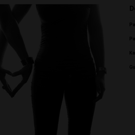
D
Pa
Pa
Ka
Gu