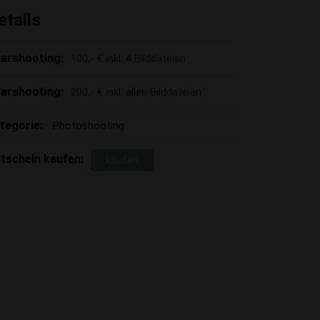
etails
arshooting:
100,- € inkl. 4 Bilddateien
arshooting:
200,- € inkl. allen Bilddateien
tegorie:
Photoshooting
tschein kaufen:
kaufen