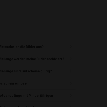
ie suche ich die Bilder aus?
ie lange werden meine Bilder archiviert?
ie lange sind Gutscheine gültig?
utschein einlösen
otoshootings mit Minderjährigen