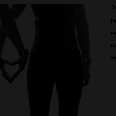
D
Pa
Pa
Ka
Gu