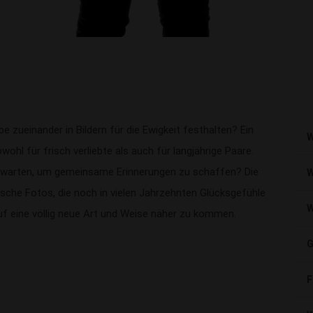
ebe zueinander in Bildern für die Ewigkeit festhalten? Ein
W
wohl für frisch verliebte als auch für langjährige Paare.
 warten, um gemeinsame Erinnerungen zu schaffen? Die
W
ische Fotos, die noch in vielen Jahrzehnten Glücksgefühle
W
uf eine völlig neue Art und Weise näher zu kommen.
G
F