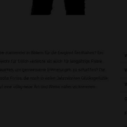
ebe zueinander in Bildern für die Ewigkeit festhalten? Ein
W
wohl für frisch verliebte als auch für langjährige Paare.
 warten, um gemeinsame Erinnerungen zu schaffen? Die
W
ische Fotos, die noch in vielen Jahrzehnten Glücksgefühle
W
uf eine völlig neue Art und Weise näher zu kommen.
G
F