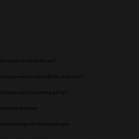
ie suche ich die Bilder aus?
ie lange werden meine Bilder archiviert?
ie lange sind Gutscheine gültig?
utschein einlösen
otoshootings mit Minderjährigen