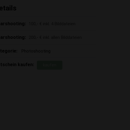
etails
arshooting:
100,- € inkl. 4 Bilddateien
arshooting:
200,- € inkl. allen Bilddateien
tegorie:
Photoshooting
tschein kaufen:
kaufen