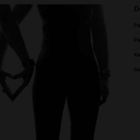
D
Pa
Pa
Ka
Gu