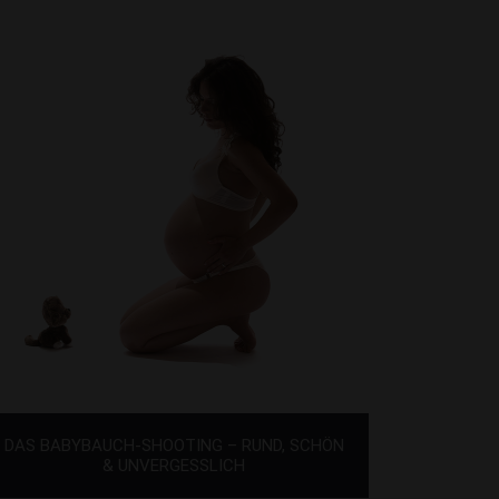
DAS BABYBAUCH-SHOOTING – RUND, SCHÖN
& UNVERGESSLICH