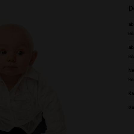
D
ab
Bi
ab
Bi
Ne
Bi
Ka
Gu