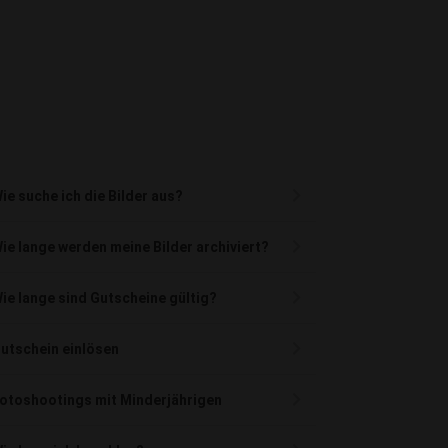
ie suche ich die Bilder aus?
ie lange werden meine Bilder archiviert?
ie lange sind Gutscheine gültig?
utschein einlösen
otoshootings mit Minderjährigen