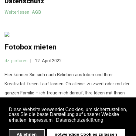
Datenschutz
Weiterlesen: AGB
Fotobox mieten
dz-pictures
12. April 2022
Hier können Sie sich nach Belieben austoben und Ihrer
Kreativität freien Lauf lassen. Ob alleine, zu zweit oder mit der
ganzen Familie – ich freue mich darauf, Ihre Ideen mit Ihnen
zusammen umzusetzen! Gerne stehe ich beratend zur Seite,
doch zumeist stellen der alltägliche Trubel oder auch
bestimmte Eigenheiten und Hobbys ausreichend Inspiration
dar. Wer mal etwas Neues ausprobieren möchte und