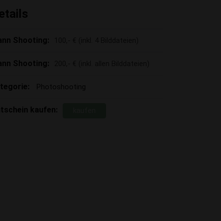
etails
nn Shooting:
100,- € (inkl. 4 Bilddateien)
nn Shooting:
200,- € (inkl. allen Bilddateien)
tegorie:
Photoshooting
tschein kaufen:
kaufen