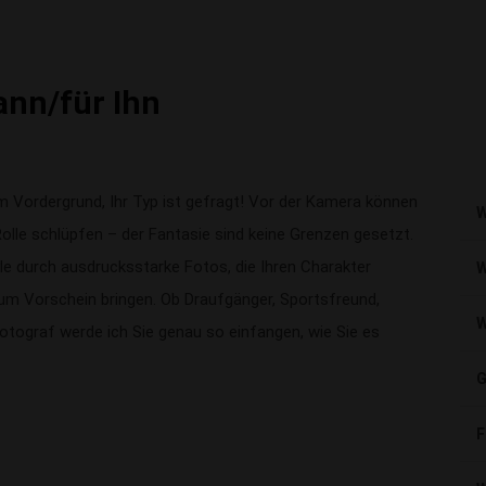
ann/für Ihn
m Vordergrund, Ihr Typ ist gefragt! Vor der Kamera können
W
e Rolle schlüpfen – der Fantasie sind keine Grenzen gesetzt.
yle durch ausdrucksstarke Fotos, die Ihren Charakter
W
um Vorschein bringen. Ob Draufgänger, Sportsfreund,
W
Fotograf werde ich Sie genau so einfangen, wie Sie es
G
F