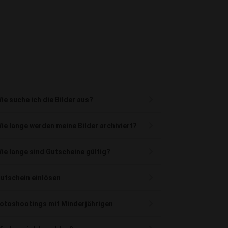
ie suche ich die Bilder aus?
ie lange werden meine Bilder archiviert?
ie lange sind Gutscheine gültig?
utschein einlösen
otoshootings mit Minderjährigen