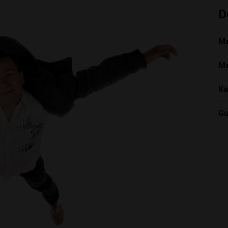
D
Ma
Ma
Ka
Gu